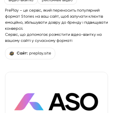
видео-визитка
рекламные видео
PrePlay – це сервіс, який переносить популярний
формат Stories на ваш сайт, щоб залучати клієнтів
емоційно, збільшувати довіру до бренду і підвищувати
конверсії.
Сервіс, що допомогає розмістити відео-візитку на
вашому сайті у сучасному форматі
Сайт:
preplay.site