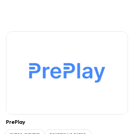
Все
crm
поддержка сайтов
маркетинг
PrePlay