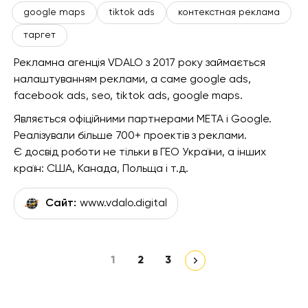
google maps
tiktok ads
контекстная реклама
таргет
Рекламна агенція VDALO з 2017 року займається
налаштуванням реклами, а саме google ads,
facebook ads, seo, tiktok ads, google maps.
Являється офіційними партнерами META і Google.
Реалізували більше 700+ проектів з реклами.
Є досвід роботи не тільки в ГЕО України, а інших
країн: США, Канада, Польща і т.д.
Сайт:
www.vdalo.digital
1
2
3