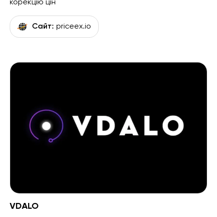
корекцію цін
Сайт:
priceex.io
VDALO