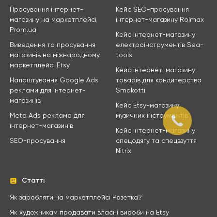
Просування інтернет-
Кейс SEO-просування
магазину на маркетплейсі
інтернет-магазину Rolmax
Prom.ua
Кейс інтернет-магазину
Виведення та просування
електроінструментів Sea-
магазинів на міжнародному
tools
маркетплейсі Etsy
Кейс інтернет-магазину
Налаштування Google Ads
товарів для кондитерства
реклами для інтернет-
Smakotti
магазинів
Кейс Etsy-магазину
Meta Ads реклама для
музичних інструментів
інтернет-магазинів
Кейс інтернет-магазину
SEO-просування
спецодягу та спецвзуття
Nitrix
Статті
Як заробляти на маркетплейсі Розетка?
Як художникам продавати власні вироби на Etsy