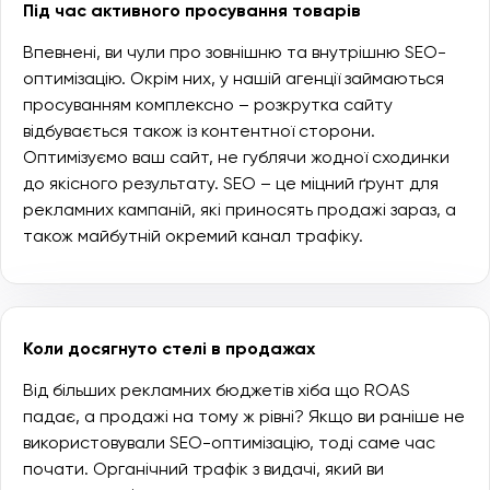
Під час активного просування товарів
Впевнені, ви чули про зовнішню та внутрішню SEO-
оптимізацію. Окрім них, у нашій агенції займаються
просуванням комплексно – розкрутка сайту
відбувається також із контентної сторони.
Оптимізуємо ваш сайт, не гублячи жодної сходинки
до якісного результату. SEO – це міцний ґрунт для
рекламних кампаній, які приносять продажі зараз, а
також майбутній окремий канал трафіку.
Коли досягнуто стелі в продажах
Від більших рекламних бюджетів хіба що ROAS
падає, а продажі на тому ж рівні? Якщо ви раніше не
використовували SEO-оптимізацію, тоді саме час
почати. Органічний трафік з видачі, який ви