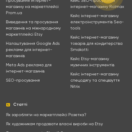
Просування інтернет-
Кейс SEO-просування
магазину на маркетплейсі
інтернет-магазину Rolmax
Prom.ua
Кейс інтернет-магазину
Виведення та просування
електроінструментів Sea-
магазинів на міжнародному
tools
маркетплейсі Etsy
Кейс інтернет-магазину
Налаштування Google Ads
товарів для кондитерства
реклами для інтернет-
Smakotti
магазинів
Кейс Etsy-магазину
Meta Ads реклама для
музичних інструментів
інтернет-магазинів
Кейс інтернет-магазину
SEO-просування
спецодягу та спецвзуття
Nitrix
Статті
Як заробляти на маркетплейсі Розетка?
Як художникам продавати власні вироби на Etsy