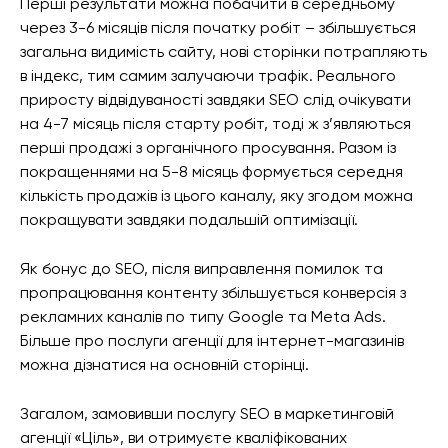
Перші результати можна побачити в середньому
через 3-6 місяців після початку робіт – збільшується
загальна видимість сайту, нові сторінки потрапляють
в індекс, тим самим залучаючи трафік. Реального
приросту відвідуваності завдяки SEO слід очікувати
на 4-7 місяць після старту робіт, тоді ж з’являються
перші продажі з органічного просування. Разом із
покращеннями на 5-8 місяць формується середня
кількість продажів із цього каналу, яку згодом можна
покращувати завдяки подальшій оптимізації.
Як бонус до SEO, після виправлення помилок та
пропрацювання контенту збільшується конверсія з
рекламних каналів по типу Google та Meta Ads.
Більше про послуги агенції для інтернет-магазинів
можна дізнатися на основній сторінці.
Загалом, замовивши послугу SEO в маркетинговій
агенції «Ціль», ви отримуєте кваліфікованих