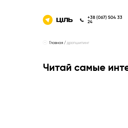
+38 (067) 504 33
24
Главная
/
дропшипинг
Читай самые инт
Все
советы
e-commerce
2025
маркетплейси
2026
аналитика
go
тренди
контент
chat gpt
prosale
customer support
телефонія
fda
эп