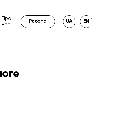
Про
Работа
UA
EN
нас
логе
pify
seo
handmade
rozetka
тратегія
meta ads
маркетинг
oogle shopping
google analytics 4
2023
ипинг
сезонность
айдентика