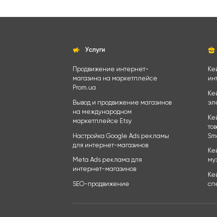
Услуги
Продвижение интернет-
Ке
магазина на маркетплейсе
ин
Prom.ua
Ке
Вывод и продвижение магазинов
эл
на международном
Ке
маркетплейсе Etsy
то
Настройка Google Ads рекламы
Sm
для интернет-магазинов
Ке
Meta Ads реклама для
му
интернет-магазинов
Ке
SEO-продвижение
сп