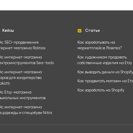
Кейсы
Статьи
йс SEO-продвижения
Как зарабатывать на
тернет-магазина Rolmax
маркетплейсе Розетка?
йс интернет-магазина
Как художникам продавать
ектроинструментов Sea-tools
собственные изделия на Etsy
йс интернет-магазина
Как выводить деньги из Shopif
варов для кондитерства
Как продвигать магазин на Et
akotti
Как заработать на Shopify
йс Etsy-магазина
зыкальных инструментов
йс интернет-магазина
ецодежды и спецобуви Nitrix