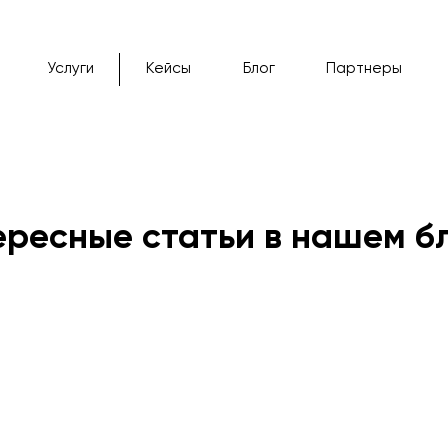
Услуги
Кейсы
Блог
Партнеры
ересные статьи в нашем б
2024
etsy
prom.ua
сайт
interview
продвижение
sho
ogle ads
регистрация
социальные сети
брендирование
с
начинающий
pinterest
контекстная реклама
amazon
g
ицентр
b2b
хорошоп
email marketing
tiktok ads
дропш