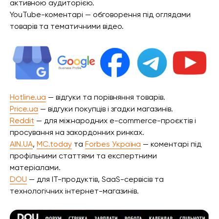
активною аудиторією.
YouTube-коментарі — обговорення під оглядами
товарів та тематичними відео.
Hotline.ua
— відгуки та порівняння товарів.
Price.ua
— відгуки покупців і згадки магазинів.
Reddit
— для міжнародних e-commerce-проєктів і
просування на закордонних ринках.
AIN.UA
,
MC.today
та
Forbes Україна
— коментарі під
профільними статтями та експертними
матеріалами.
DOU
— для IT-продуктів, SaaS-сервісів та
технологічних інтернет-магазинів.