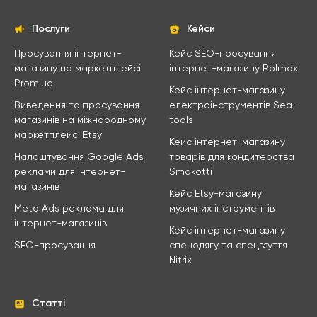
Послуги
Кейси
Просування інтернет-
Кейс SEO-просування
магазину на маркетплейсі
інтернет-магазину Rolmax
Prom.ua
Кейс інтернет-магазину
Виведення та просування
електроінструментів Sea-
магазинів на міжнародному
tools
маркетплейсі Etsy
Кейс інтернет-магазину
Налаштування Google Ads
товарів для кондитерства
реклами для інтернет-
Smakotti
магазинів
Кейс Etsy-магазину
Meta Ads реклама для
музичних інструментів
інтернет-магазинів
Кейс інтернет-магазину
SEO-просування
спецодягу та спецвзуття
Nitrix
Статті