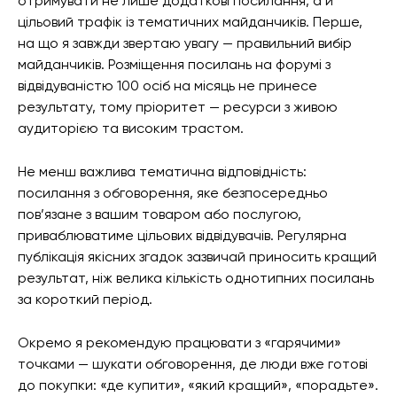
отримувати не лише додаткові посилання, а й
цільовий трафік із тематичних майданчиків. Перше,
на що я завжди звертаю увагу — правильний вибір
майданчиків. Розміщення посилань на форумі з
відвідуваністю 100 осіб на місяць не принесе
результату, тому пріоритет — ресурси з живою
аудиторією та високим трастом.
Не менш важлива тематична відповідність:
посилання з обговорення, яке безпосередньо
пов’язане з вашим товаром або послугою,
приваблюватиме цільових відвідувачів. Регулярна
публікація якісних згадок зазвичай приносить кращий
результат, ніж велика кількість однотипних посилань
за короткий період.
Окремо я рекомендую працювати з «гарячими»
точками — шукати обговорення, де люди вже готові
до покупки: «де купити», «який кращий», «порадьте».