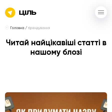
Головна
/
брендування
Читай найцікавіші статті в
нашому блозі
Усі
поради
e-commerce
2025
2024