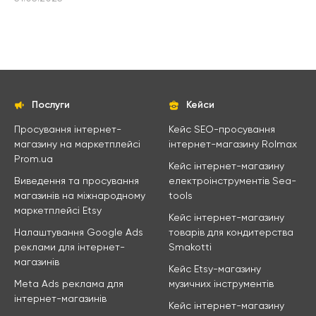
Послуги
Кейси
Просування інтернет-
Кейс SEO-просування
магазину на маркетплейсі
інтернет-магазину Rolmax
Prom.ua
Кейс інтернет-магазину
Виведення та просування
електроінструментів Sea-
магазинів на міжнародному
tools
маркетплейсі Etsy
Кейс інтернет-магазину
Налаштування Google Ads
товарів для кондитерства
реклами для інтернет-
Smakotti
магазинів
Кейс Etsy-магазину
Meta Ads реклама для
музичних інструментів
інтернет-магазинів
Кейс інтернет-магазину