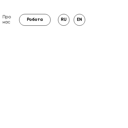
Про
Робота
RU
EN
нас
сування
аналітика
handmade
ьні мережі
брендування
контент
ія
customer support
amazon
сезонність
crm
товарний бізнес