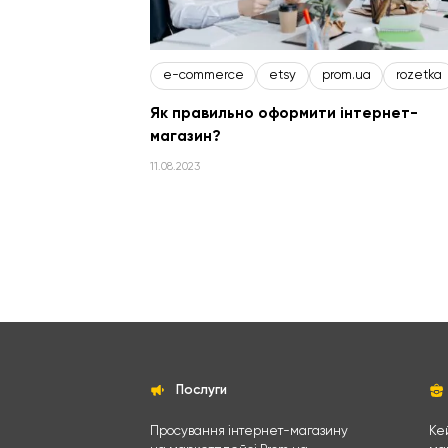
e-commerce
etsy
prom.ua
rozetka
Як правильно оформити інтернет-
магазин?
11.08.2023
Послуги
Просування інтернет-магазину
Ке