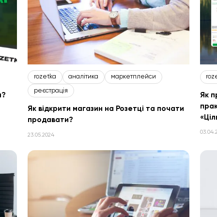
rozetka
аналітика
маркетплейси
roz
реєстрація
а?
Як п
прак
Як відкрити магазин на Розетці та почати
«Ціл
продавати?
03.04.
23.05.2024