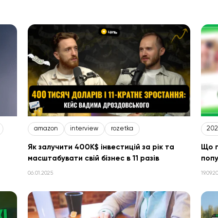
ліз конкурентів
ltv
ребрендинг
інтерв'ю
штучний інтелек
amazon
interview
rozetka
202
Як залучити 400K$ інвестицій за рік та
Що п
масштабувати свій бізнес в 11 разів
попу
06.01.2025
19.09.2