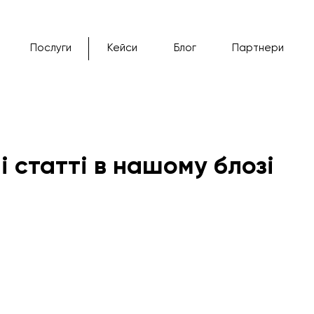
Послуги
Кейси
Блог
Партнери
і статті в нашому блозі
024
etsy
interview
сайт
prom.ua
shopify
seo
про
 ads
реєстрація
стратегія
маркетинг
meta ads
соціал
opping
початківець
pinterest
контекстна реклама
телефон
a
епіцентр
b2b
email marketing
tiktok ads
дропшипінг