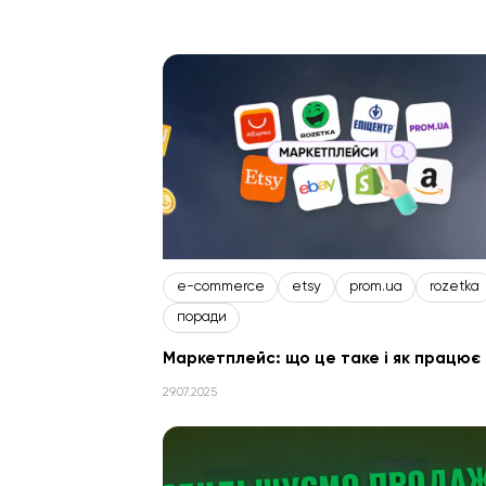
автоматизація продажів
айдентика
ана
e-commerce
etsy
prom.ua
rozetka
поради
Маркетплейс: що це таке і як працює
29.07.2025