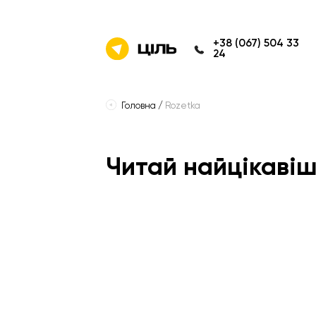
+38 (067) 504 33
24
Головна
/
Rozetka
Читай найцікавіш
Усі
поради
e-commerce
2025
2
2026
маркетплейси
rozetka
google
тренди
chat gpt
prosale
google sh
хорошоп
google analytics 4
2023
fd