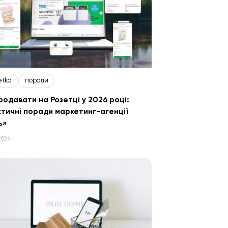
etka
поради
родавати на Розетці у 2026 році:
тичні поради маркетинг-агенції
ь»
2024