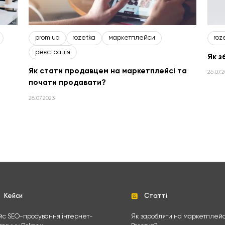
prom.ua
rozetka
маркетплейси
roz
реєстрація
Як з
Як стати продавцем на маркетплейсі та
26.07.
почати продавати?
28.07.2023
Кейси
Статті
йс SEO-просування інтернет-
Як заробляти на маркетплейс